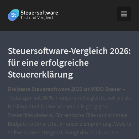
Steuersoftware-Vergleich 2026:
für eine erfolgreiche
Steuererklärung
Die beste Steuersoftware 2026 ist WISO Steuer
–
Testsieger mit 98 % in unserem Vergleich, weil sie als
Desktop- und Online-Version alle gängigen
Steuerfälle abdeckt. Für einfache Fälle und schmale
Budgets ist Smartsteuer unsere Empfehlung. Welche
Software die richtige ist, hängt davon ab, ob Sie