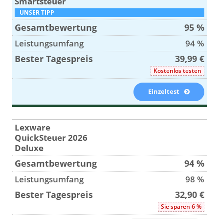
Smartsteuer
UNSER TIPP
95 %
94 %
39,99 €
Kostenlos testen
Einzeltest
Lexware
QuickSteuer 2026
Deluxe
94 %
98 %
32,90 €
Sie sparen 6 %