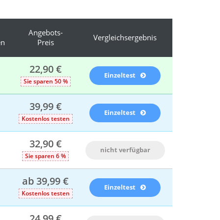
Angebots-
Vergleichsergebnis
en
Preis
22,90 €
Einzeltest
Sie sparen 50 %
39,99 €
Einzeltest
Kostenlos testen
32,90 €
nicht verfügbar
Sie sparen 6 %
ab 39,99 €
Einzeltest
Kostenlos testen
24,99 €