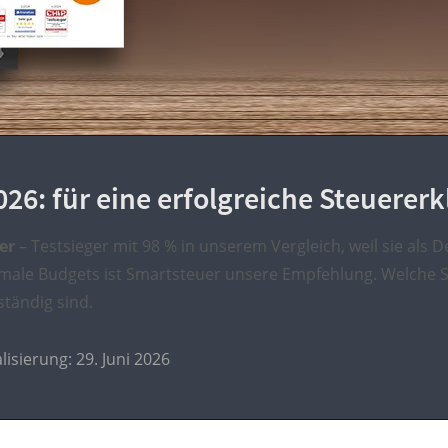
26: für eine erfolgreiche Steuerer
er
– Testsieger mit 98 % in unserem Vergleich, weil sie als 
hmale Budgets ist Smartsteuer unsere Empfehlung. Welche Sof
tändig sind.
lisierung: 29. Juni 2026