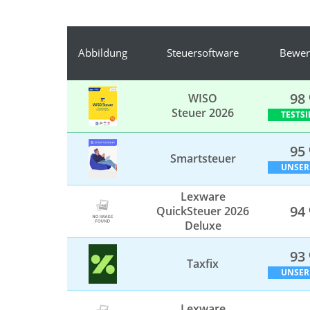
Abbildung
Steuersoftware
Bewer
98
WISO
Steuer 2026
TESTSI
95
Smartsteuer
UNSER
Lexware
94
QuickSteuer 2026
Deluxe
93
Taxfix
UNSER
Lexware