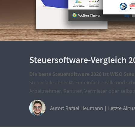
Steuersoftware-Vergleich 20
Die beste Steuersoftware 2026 ist WISO Steu
Steuerfälle abdeckt. Für einfache Fälle und sc
Arbeitnehmer, Rentner, Vermieter oder selbsts
Autor:
Rafael Heumann
| Letzte Aktua