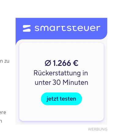
on zu
ere
n
WERBUNG