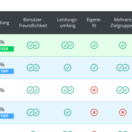
Benutzer-
Leistungs-
Eigene-
Mehrere
tung
freundlichkeit
umfang
KI
Zielgrupp
 %
EGER
 %
 TIPP
 %
 %
 TIPP