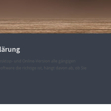
klärung
Desktop- und Online-Version alle gängigen
tware die richtige ist, hängt davon ab, ob Sie