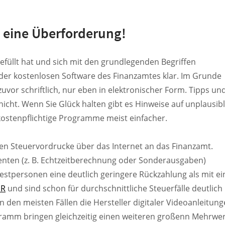
ig eine Überforderung!
füllt hat und sich mit den grundlegenden Begriffen
der kostenlosen Software des Finanzamtes klar. Im Grunde
 zuvor schriftlich, nur eben in elektronischer Form. Tipps un
icht. Wenn Sie Glück halten gibt es Hinweise auf unplausib
kostenpflichtige Programme meist einfacher.
chen Steuervordrucke über das Internet an das Finanzamt.
enten (z. B. Echtzeitberechnung oder Sonderausgaben)
Testpersonen eine deutlich geringere Rückzahlung als mit ei
ER
und sind schon für durchschnittliche Steuerfälle deutlich
den meisten Fällen die Hersteller digitaler Videoanleitung
mm bringen gleichzeitig einen weiteren großenn Mehrwert: 